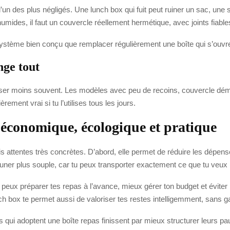
l’un des plus négligés. Une lunch box qui fuit peut ruiner un sac, une s
ides, il faut un couvercle réellement hermétique, avec joints fiables
stème bien conçu que remplacer régulièrement une boîte qui s’ouvre ou
nge tout
tiliser moins souvent. Les modèles avec peu de recoins, couvercle dém
rement vrai si tu l’utilises tous les jours.
 économique, écologique et pratique
is attentes très concrètes. D’abord, elle permet de réduire les dépense
éjeuner plus souple, car tu peux transporter exactement ce que tu veu
peux préparer tes repas à l’avance, mieux gérer ton budget et éviter
nch box te permet aussi de valoriser tes restes intelligemment, sans g
s qui adoptent une boîte repas finissent par mieux structurer leurs p