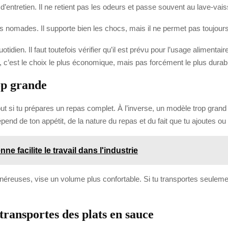
 d’entretien. Il ne retient pas les odeurs et passe souvent au lave-vaiss
 nomades. Il supporte bien les chocs, mais il ne permet pas toujours 
uotidien. Il faut toutefois vérifier qu’il est prévu pour l’usage alimen
 c’est le choix le plus économique, mais pas forcément le plus durab
rop grande
out si tu prépares un repas complet. À l’inverse, un modèle trop gran
d de ton appétit, de la nature du repas et du fait que tu ajoutes ou n
 facilite le travail dans l'industrie
généreuses, vise un volume plus confortable. Si tu transportes seulem
 transportes des plats en sauce