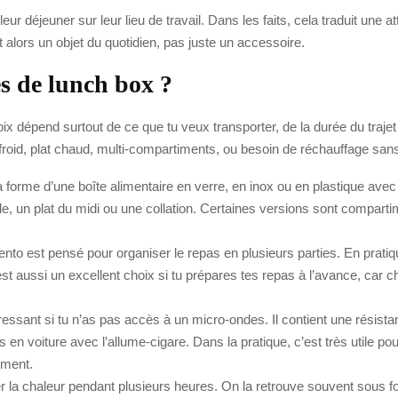
r déjeuner sur leur lieu de travail. Dans les faits, cela traduit une 
alors un objet du quotidien, pas juste un accessoire.
es de lunch box ?
hoix dépend surtout de ce que tu veux transporter, de la durée du traje
as froid, plat chaud, multi-compartiments, ou besoin de réchauffage sa
 forme d’une boîte alimentaire en verre, en inox ou en plastique avec
e, un plat du midi ou une collation. Certaines versions sont compartim
nto est pensé pour organiser le repas en plusieurs parties. En pratique
’est aussi un excellent choix si tu prépares tes repas à l’avance, ca
essant si tu n’as pas accès à un micro-ondes. Il contient une résistan
en voiture avec l’allume-cigare. Dans la pratique, c’est très utile po
ement.
r la chaleur pendant plusieurs heures. On la retrouve souvent sous f